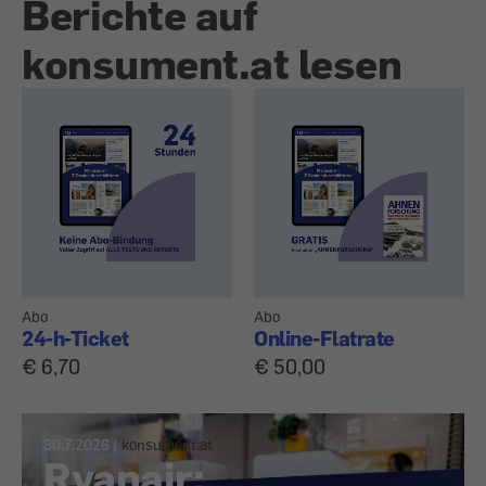
Berichte auf
konsument.at lesen
Abo
Abo
24-h-Ticket
Online-Flatrate
€ 6,70
€ 50,00
30.7.2026
|
konsument.at
Ryanair: