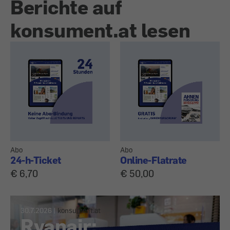
Berichte auf
konsument.at lesen
Abo
Abo
24-h-Ticket
Online-Flatrate
€ 6,70
€ 50,00
30.7.2026
|
konsument.at
Ryanair: