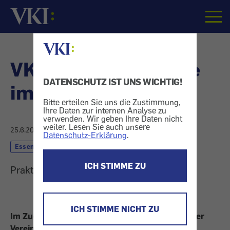
Startseite
VKI: Instant Porridge
DATENSCHUTZ IST UNS WICHTIG!
im Etiketten:Check
Bitte erteilen Sie uns die Zustimmung,
Ihre Daten zur internen Analyse zu
verwenden. Wir geben Ihre Daten nicht
weiter. Lesen Sie auch unsere
25.6.2026
Datenschutz-Erklärung
.
Essen + Trinken
ICH STIMME ZU
Praktisch aber nicht zwingend gesund
ICH STIMME NICHT ZU
Im Zuge des Testformats Etiketten:Check hat der
Verein für Konsumenteninformation (VKI)