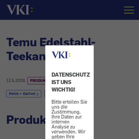
Startseite
Temu Edelstahl-
Teekanne
DATENSCHUTZ
12.5.2026
PRODUKTRÜCKRUF
IST UNS
WICHTIG!
Heim + Garten
Freizeit + Familie
Bitte erteilen Sie
uns die
Zustimmung,
Produktrückruf
Ihre Daten zur
internen
Analyse zu
verwenden. Wir
geben Ihre