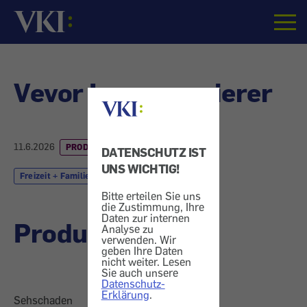
Startseite
Vevor Lasergravierer
11.6.2026
PRODUKTWARNUNG
DATENSCHUTZ IST
UNS WICHTIG!
Freizeit + Familie
Heim + Garten
Bitte erteilen Sie uns
die Zustimmung, Ihre
Daten zur internen
Produktrückruf
Analyse zu
verwenden. Wir
geben Ihre Daten
nicht weiter. Lesen
Sie auch unsere
Datenschutz-
Erklärung
.
Sehschaden