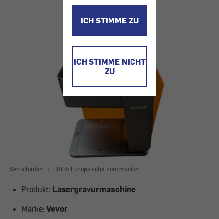
ICH STIMME ZU
ICH STIMME NICHT
ZU
Sehschaden
|
Bild: Europäische Kommission
Produkt:
Lasergravurmaschine
Marke:
Vevor