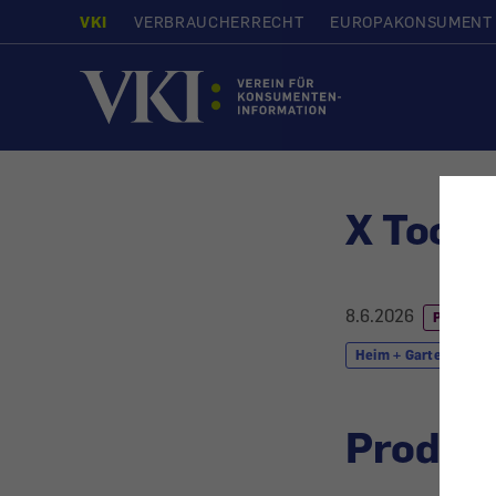
VKI
VERBRAUCHERRECHT
EUROPAKONSUMENT
Startseite
X Tool 
8.6.2026
PRODUK
Heim + Garten
Produk