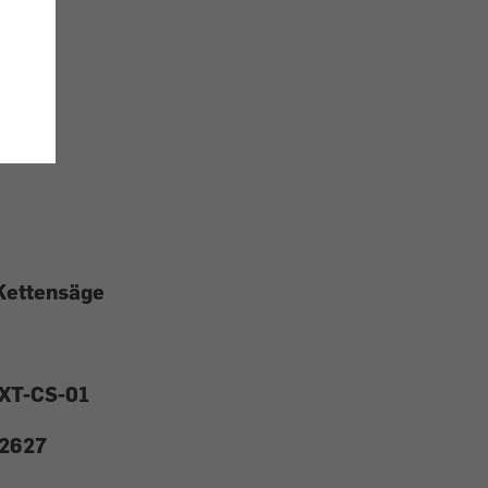
Kettensäge
XT-CS-01
2627