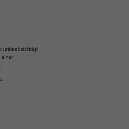
t unbeabsichtigt
 einer
.
e.