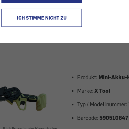
hr
ICH STIMME NICHT ZU
Produkt:
Mini-Akku-
Marke:
X Tool
Typ / Modellnummer:
Barcode:
590510847
Bild: Europäische Kommission