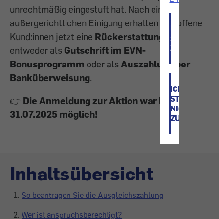
unrechtmäßig eingestuft hat. Nach einer
außergerichtlichen Einigung erhalten betroffene
ICH
Kund:innen jetzt eine
Rückerstattung
–
STIMME
ZU
entweder als
Gutschrift im EVN-
Bonusprogramm
oder als
Auszahlung per
Banküberweisung
.
ICH
STIMME
👉
Die Anmeldung zur Aktion war bis
NICHT
31.07.2025 möglich!
ZU
Inhaltsübersicht
So beantragen Sie die Ausgleichszahlung
Wer ist anspruchsberechtigt?