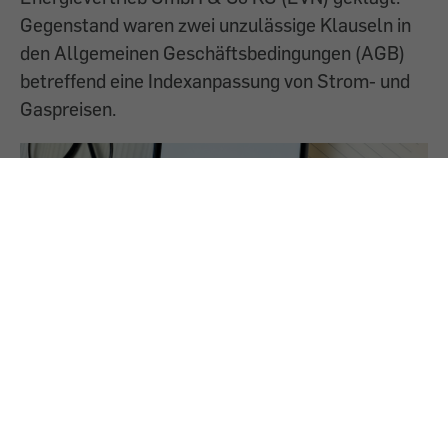
Gegenstand waren zwei unzulässige Klauseln in
den Allgemeinen Geschäftsbedingungen (AGB)
betreffend eine Indexanpassung von Strom- und
Gaspreisen.
21.10.2024
|
verbraucherrecht.at
VKI: Erfolgreicher Musterprozess gegen EVN-
Preiserhöhung