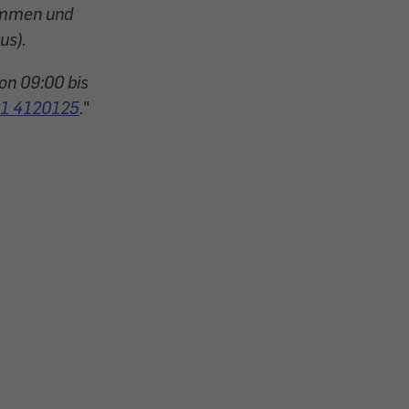
ommen und
us).
on 09:00 bis
1 4120125
.
"