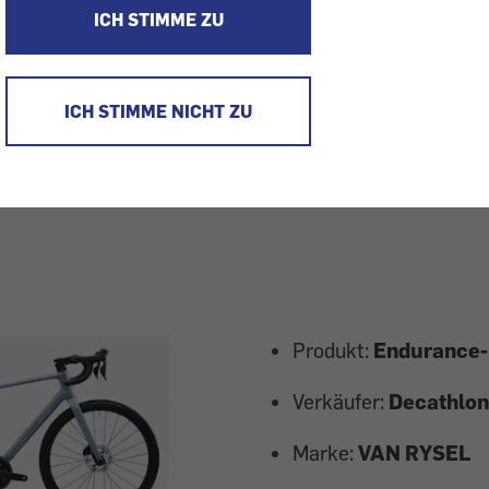
trückruf
ICH STIMME ZU
ICH STIMME NICHT ZU
hr
Produkt:
Endurance
Verkäufer:
Decathlon
Marke:
VAN RYSEL