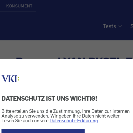
KONSUMENT
Tests
S
lon Rennrad VAN RYSEL 
105 DI2
DATENSCHUTZ IST UNS WICHTIG!
KTRÜCKRUF
Bitte erteilen Sie uns die Zustimmung, Ihre Daten zur internen
Verkehr + Transport
Analyse zu verwenden. Wir geben Ihre Daten nicht weiter.
Lesen Sie auch unsere
Datenschutz-Erklärung
.