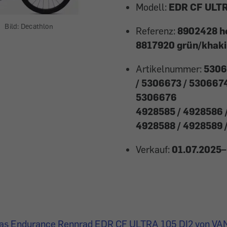
Modell:
EDR CF ULTR
Bild: Decathlon
Referenz:
8902428 he
8817920 grün/khaki
Artikelnummer:
5306
/ 5306673 / 5306674
5306676
4928585 / 4928586 
4928588 / 4928589 
Verkauf:
01.07.2025–
das Endurance Rennrad EDR CF ULTRA 105 DI2 von VA