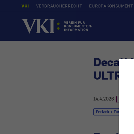
VKI
VERBRAUCHERRECHT
EUROPAKONSUMENT
Startseite
Decath
ULTRA 
14.4.2026
PRODU
Freizeit + Familie