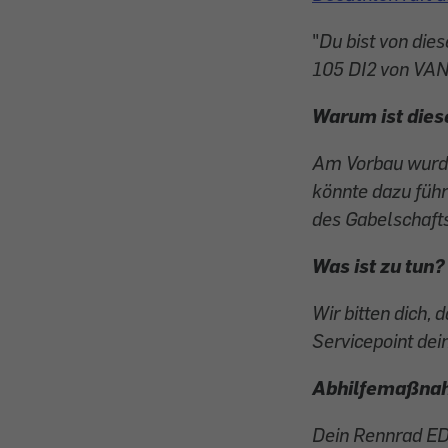
"
Du bist von di
105 DI2 von VA
Warum ist dies
Am Vorbau wurde
könnte dazu führ
des Gabelschafts
Was ist zu tun?
Wir bitten dich,
Servicepoint dei
Abhilfemaßnah
Dein Rennrad ED