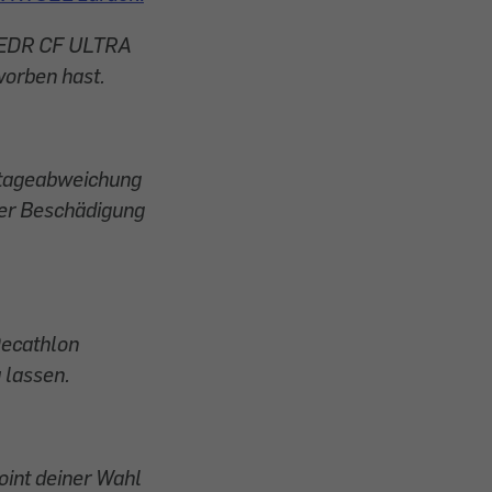
d EDR CF ULTRA
orben hast.
ontageabweichung
iner Beschädigung
Decathlon
 lassen.
int deiner Wahl