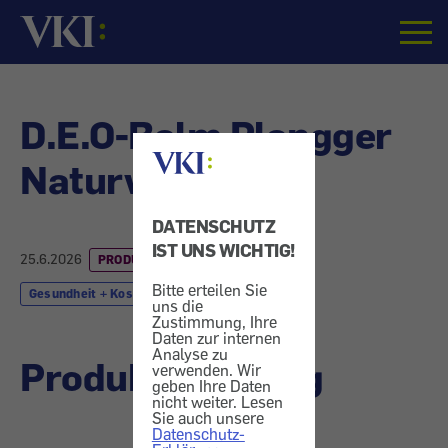
Startseite
D.E.O-Balm Plangger
Naturware
DATENSCHUTZ
IST UNS WICHTIG!
25.6.2026
PRODUKTWARNUNG
Bitte erteilen Sie
Gesundheit + Kosmetik
uns die
Zustimmung, Ihre
Daten zur internen
Analyse zu
Produktwarnung
verwenden. Wir
geben Ihre Daten
nicht weiter. Lesen
Sie auch unsere
Datenschutz-