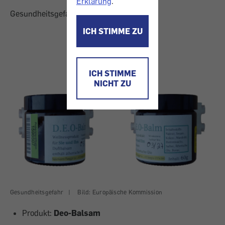
Erklärung
.
Gesundheitsgefahr
ICH STIMME ZU
ICH STIMME
NICHT ZU
Gesundheitsgefahr
|
Bild: Europäische Kommission
Produkt:
Deo-Balsam