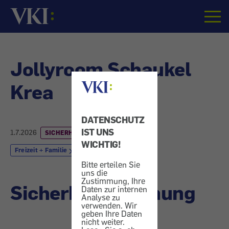
Startseite
Jollyroom Schaukel
Krea
DATENSCHUTZ
IST UNS
1.7.2026
SICHERHEITSWARNUNG
WICHTIG!
Freizeit + Familie
Bitte erteilen Sie
uns die
Zustimmung, Ihre
Sicherheitswarnung
Daten zur internen
Analyse zu
verwenden. Wir
geben Ihre Daten
nicht weiter.