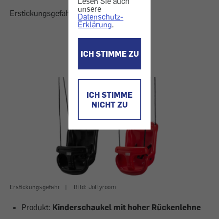
Lesen Sie auch
unsere
Erstickungsgefahr
Datenschutz-
Erklärung
.
ICH STIMME ZU
ICH STIMME
NICHT ZU
Erstickungsgefahr
|
Bild: Jollyroom
Produkt:
Kinderschaukel mit hoher Rückenlehne