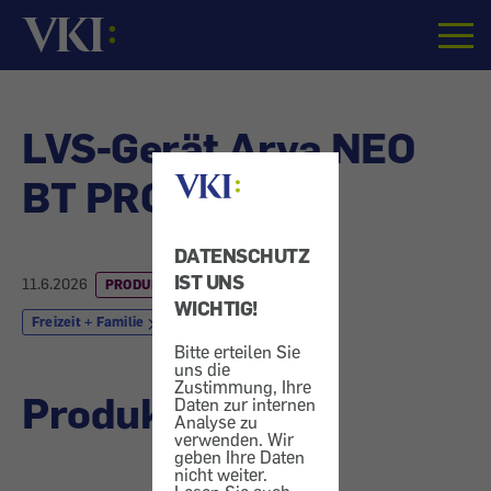
Startseite
LVS-Gerät Arva NEO
BT PRO
DATENSCHUTZ
IST UNS
11.6.2026
PRODUKTRÜCKRUF
WICHTIG!
Freizeit + Familie
Bitte erteilen Sie
uns die
Zustimmung, Ihre
Produktrückruf
Daten zur internen
Analyse zu
verwenden. Wir
geben Ihre Daten
nicht weiter.