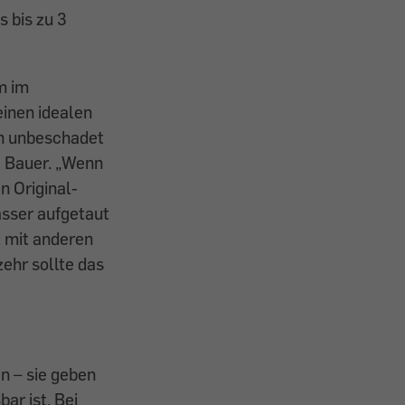
 bis zu 3
m im
einen idealen
en unbeschadet
a Bauer. „Wenn
n Original-
asser aufgetaut
t mit anderen
ehr sollte das
n – sie geben
ar ist. Bei