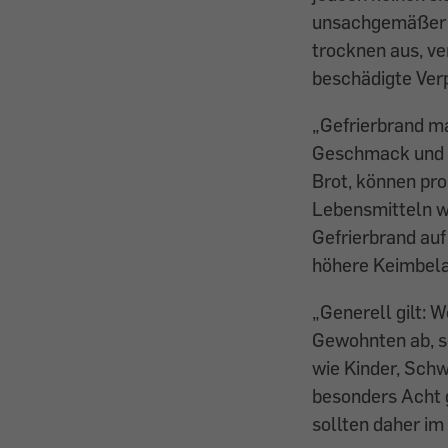
unsachgemäßer L
trocknen aus, ve
beschädigte Ver
„Gefrierbrand m
Geschmack und K
Brot, können pro
Lebensmitteln wi
Gefrierbrand au
höhere Keimbelas
„Generell gilt:
Gewohnten ab, so
wie Kinder, Sch
besonders Acht g
sollten daher im 