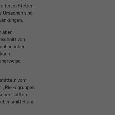
offenen Stellen
he Ursachen sind
wankungen.
n aber
nschnitt von
mpfindlichen
 kann
icherweise
smitteln vom
r. „Risikogruppen
sonen sollten
Lebensmittel und