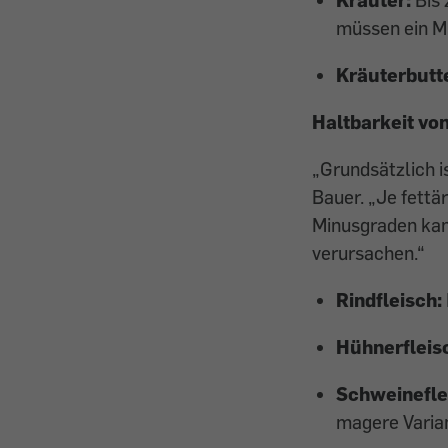
müssen ein M
Kräuterbutt
Haltbarkeit von
„Grundsätzlich is
Bauer. „Je fettä
Minusgraden kan
verursachen.“
Rindfleisch:
Hühnerfleis
Schweinefle
magere Varian