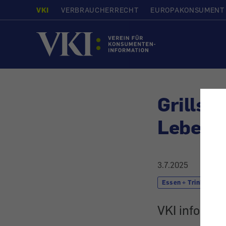
VKI
VERBRAUCHERRECHT
EUROPAKONSUMENT
Startseite
Grillsa
Lebens
3.7.2025
Essen + Trinken
VKI informie