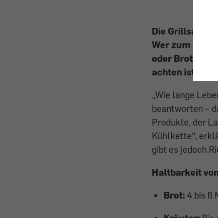
Die Grillsaison
Wer zum Grille
oder Brot zurüc
achten ist. VK
„Wie lange Leben
beantworten – d
Produkte, der La
Kühlkette“, erkl
gibt es jedoch R
Haltbarkeit vo
Brot:
4 bis 6
Kräuter:
Bis 