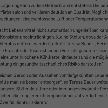
agerung kann zudem Gefrierbrand entstehen: Die betr
rfärben sich und verlieren deutlich an Qualität. Möglic
packungen, eingeschlossene Luft oder Temperatursch
acht Lebensmittel nicht automatisch ungenießbar, kan
onsistenz beeinträchtigen. Kleine Stellen, etwa der A
blemlos entfernt werden“, erklärt Teresa Bauer. „Bei e
e Fleisch oder Fisch ist jedoch Vorsicht geboten – hier
f eine unterbrochene Kühlkette hindeuten und die mögl
tung ein gesundheitsschädliches Risiko darstellen.“
 Weichen Geruch oder Aussehen von tiefgekühlten Leben
llte man sie besser entsorgen“, so Teresa Bauer weite
wangere, Stillende, ältere oder immungeschwächte Per
eben. Sie reagieren oft empfindlicher auf verdorbene 
Zweifel nichts riskieren.“