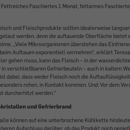
Fettreiches Faschiertes 1 Monat, fettarmes Faschiertes
eisch und Fleischprodukte sollten idealerweise langsa
etaut werden, denn die auftauende Oberfläche bietet 
eime. „Viele Mikroorganismen überstehen das Einfrier
 beim Auftauen exponentiell vermehren“, erklärt Teres
ler gehen muss, kann das Fleisch – in der wasserdichte
in verschließbaren Gefrierbeuteln – auch in kaltem W
ist dabei, dass weder Fleisch noch die Auftauflüssigkei
besonders rohen, in Kontakt kommen. Und: Vor dem Verz
t durcherhitzt werden.“
skristallen und Gefrierbrand
alle können auf eine unterbrochene Kühlkette hindeute
cheren Aufschluss darüber, ob das Produkt noch genießb