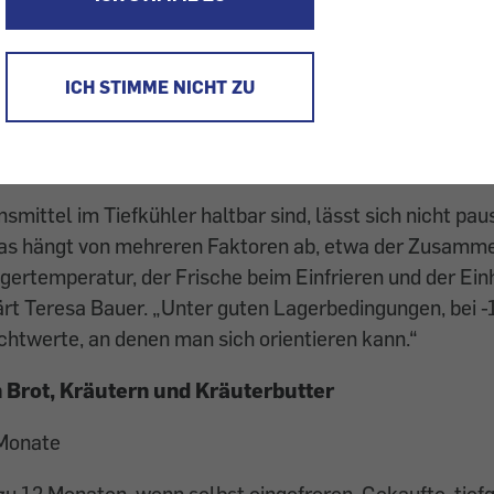
 läuft auf Hochtouren – doch wie steht es um Tief
ICH STIMME NICHT ZU
n auf eingefrorene Vorräte wie Koteletts, Würstel,
kgreift, sollte wissen, worauf bei Lagerung und H
I-Ernährungswissenschafterin Teresa Bauer gibt ei
smittel im Tiefkühler haltbar sind, lässt sich nicht pau
as hängt von mehreren Faktoren ab, etwa der Zusamm
gertemperatur, der Frische beim Einfrieren und der Ein
ärt Teresa Bauer. „Unter guten Lagerbedingungen, bei -
ichtwerte, an denen man sich orientieren kann.“
n Brot, Kräutern und Kräuterbutter
 Monate
zu 12 Monaten, wenn selbst eingefroren. Gekaufte, tief