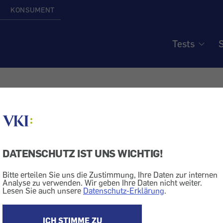
KONSUMENT
Tests
S
ison – Haltbarkeit eingefr
mittel
DATENSCHUTZ IST UNS WICHTIG!
Bitte erteilen Sie uns die Zustimmung, Ihre Daten zur internen
Analyse zu verwenden. Wir geben Ihre Daten nicht weiter.
Lesen Sie auch unsere
Datenschutz-Erklärung
.
rt, was bei der Tiefkühllagerung zu beach
ICH STIMME ZU