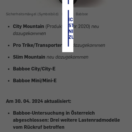
Sicherheitsmängel (Symbolbild)
|
Bild: Babboe
ICH
STIMME
City Mountain
(Produktion vor 2020)
neu
NICHT
dazugekommen
ZU
Pro Trike/Transporter
neu dazugekommen
Slim Mountain
neu dazugekommen
Babboe City/City-E
Babboe Mini/Mini-E
Am 30. 04. 2024 aktualisiert:
Babboe-Untersuchung in Österreich
abgeschlossen: Drei weitere Lastenradmodelle
vom Rückruf betroffen