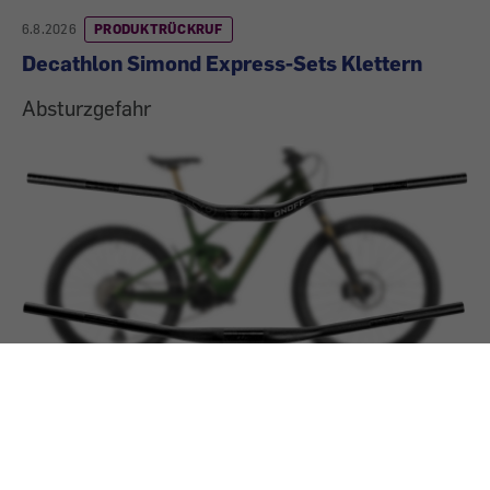
6.8.2026
PRODUKTRÜCKRUF
Decathlon Simond Express-Sets Klettern
Absturzgefahr
6.8.2026
PRODUKTRÜCKRUF
Lenker von Mondraker-E-Bikes
Verletzungsgefahr