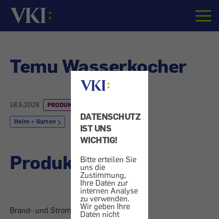
Startseite
Temu Wasserkocher
18.5.2026
PRODUKTRÜCKRUF
DATENSCHUTZ
Heim + Garten
IST UNS
WICHTIG!
Produktrückruf
Bitte erteilen Sie
uns die
Zustimmung,
Ihre Daten zur
internen Analyse
zu verwenden.
Wir geben Ihre
Brand- und Stromschlaggefahr
Daten nicht