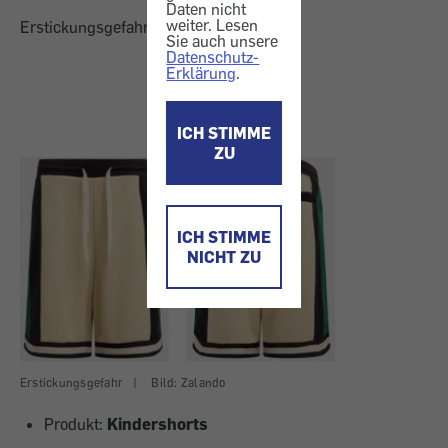
Daten nicht
weiter. Lesen
Erstickungsgefahr
Sie auch unsere
Datenschutz-
Erklärung
.
ICH STIMME
ZU
ICH STIMME
NICHT ZU
Erstickungsgefahr
|
Bild: Zalando
Produkt:
Kindershorts