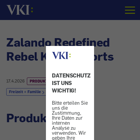
Startseite
Zalando Redefined
Rebel Kindershorts
DATENSCHUTZ
17.4.2026
PRODUKTRÜCKRUF
IST UNS
WICHTIG!
Freizeit + Familie
Bitte erteilen Sie
uns die
Zustimmung,
Produktrückruf
Ihre Daten zur
internen
Analyse zu
verwenden. Wir
geben Ihre