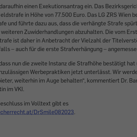
daraufhin einen Exekutionsantrag ein. Das Bezirksgeri
eldstrafe in Höhe von 77.500 Euro. Das LG ZRS Wien be
afe und führte dazu aus, dass die verhängte Strafe spür
 weiteren Zuwiderhandlungen abzuhalten. Die vom Erst
rafe ist daher in Anbetracht der Vielzahl der Titelvers
alls – auch für die erste Strafverhängung – angemesse
 dass nun die zweite Instanz die Strafhöhe bestätigt hat
nzulässigen Werbepraktiken jetzt unterlässt. Wir werd
eter, weiterhin im Auge behalten“, kommentiert Dr. Ba
in im VKI.
eschluss im Volltext gibt es
cherrecht.at/DrSmile082023
.