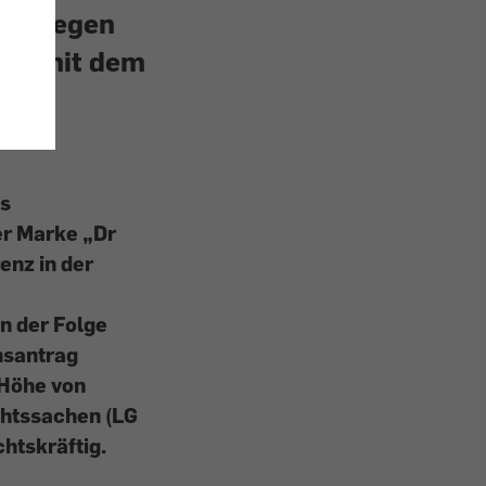
uss wegen
ich mit dem
es
er Marke „Dr
enz in der
n der Folge
nsantrag
 Höhe von
chtssachen (LG
htskräftig.