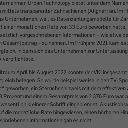
ternehmen Urban Technology bietet unter dem Namen
 mittels transparenter Zahnschienen (Aligner) an. Im 
das Unternehmen, weil es Ratenzahlungsmodelle für Z
it einer monatlichen Rate von 33 Euro beworben hatte,
esetzlich vorgeschriebenen Informationen – wie etwa d
n Gesamtbetrag – zu nennen. Im Frühjahr 2021 kam es
rgleich, in dem sich das Unternehmen zur Unterlassung
 verpflichtete.
eitraum April bis August 2022 konnte der VKI insgesam
gleich belegen. So wurde beispielsweise in den TV-Spot
*“ geworben, ein Sternchenhinweis mit dem effektiven
8 Prozent und einem Gesamtpreis von 2.376 Euro war ab
wesentlich kleinerer Schrift eingeblendet. Akustisch 
uf die monatliche Rate hingewiesen, einen hörbaren Hin
schriebenen Informationen gab es nicht.