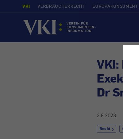
VKI
VERBRAUCHERRECHT
EUROPAKONSUMENT
Startseite
VKI: LG
Exekuti
Dr Smil
3.8.2023
Recht
Gesundhe