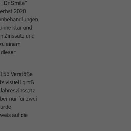
 „Dr Smile“
Herbst 2020
ahnbehandlungen
 ohne klar und
en Zinssatz und
 zu einem
 dieser
t 155 Verstöße
s visuell groß
 Jahreszinssatz
er nur für zwei
wurde
weis auf die