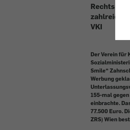
Rechtskräf
zahlreiche
VKI
Der Verein für
Sozialminister
Smile“ Zahnsch
Werbung geklag
Unterlassungsv
155-mal gegen 
einbrachte. Das
77.500 Euro. D
ZRS) Wien best