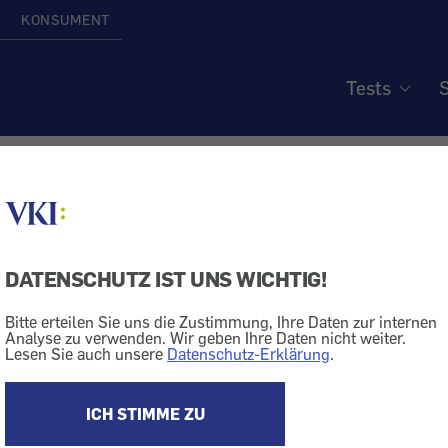
KONSUMENT
Tests
S
 ZRS Wien verhängt
onsstrafe von 77.500 Eur
DATENSCHUTZ IST UNS WICHTIG!
e
Bitte erteilen Sie uns die Zustimmung, Ihre Daten zur internen
Analyse zu verwenden. Wir geben Ihre Daten nicht weiter.
Lesen Sie auch unsere
Datenschutz-Erklärung
.
ICH STIMME ZU
it + Kosmetik