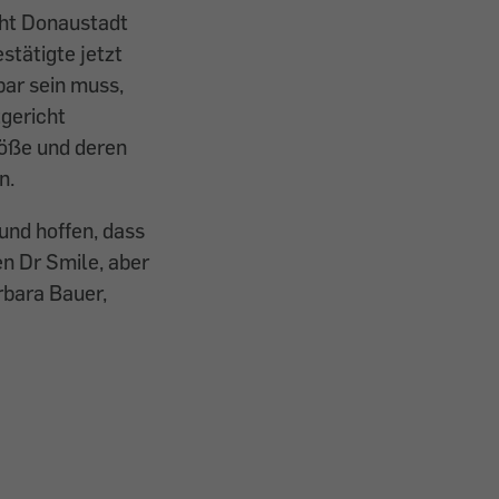
cht Donaustadt
stätigte jetzt
bar sein muss,
gericht
töße und deren
n.
 und hoffen, dass
en Dr Smile, aber
rbara Bauer,