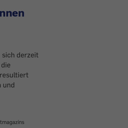
önnen
 sich derzeit
 die
esultiert
n und
stmagazins