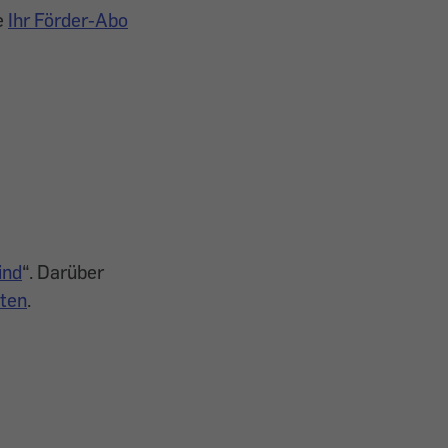
e
Ihr Förder-Abo
ind
“. Darüber
hten
.