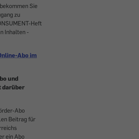
o bekommen Sie
ugang zu
KONSUMENT-Heft
n Inhalten -
nline-Abo im
Abo und
t darüber
rder-Abo
len Beitrag für
rreichs
er ein Abo