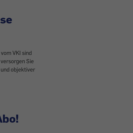
öse
 vom VKI sind
 versorgen Sie
und objektiver
Abo!