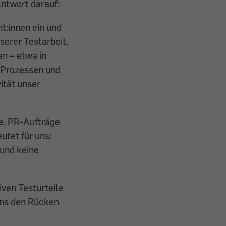
ntwort darauf:
t:innen ein und
erer Testarbeit,
en – etwa in
 Prozessen und
ität unser
te, PR-Aufträge
utet für uns:
und keine
iven Testurteile
uns den Rücken