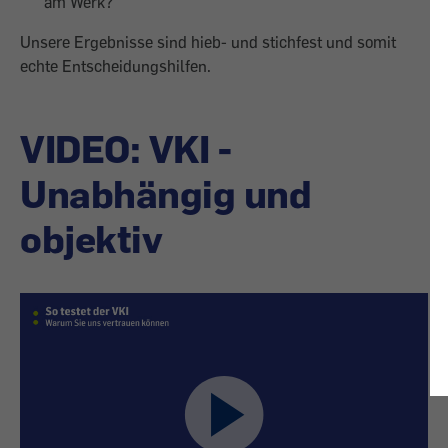
am Werk?
Unsere Ergebnisse sind hieb- und stichfest und somit
echte Entscheidungshilfen.
VIDEO: VKI -
Unabhängig und
objektiv