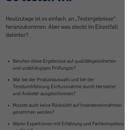
Heutzutage ist es einfach, an „Testergebnisse“
heranzukommen. Aber was steckt im Einzelfall
dahinter?
Beruhen diese Ergebnisse auf qualitätsgesicherten
und unabhängigen Prüfungen?
War bei der Produktauswahl und bei der
Testdurchführung Einflussnahme durch Hersteller
und Anbieter ausgeschlossen?
Musste auch keine Rücksicht auf Inserateneinnahmen
genommen werden?
Waren Expert:innen mit Erfahrung und Fachkompetenz