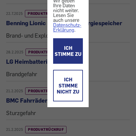
Wir geben
Ihre Daten
nicht weiter.
22.7.2025
PRODUKTRÜCKRUF
Lesen Sie
auch unsere
Benning Lionic solar® ESS Energiespeicher
Datenschutz-
Erklärung
.
Brand- und Explosionsgefahr
ICH
28.2.2025
PRODUKTRÜCKRUF
STIMME ZU
LG Heimbatterien
Brandgefahr
ICH
STIMME
NICHT ZU
21.2.2025
PRODUKTRÜCKRUF
BMC Fahrräder
Sturzgefahr
21.2.2025
PRODUKTRÜCKRUF